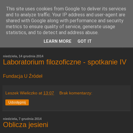
This site uses cookies from Google to deliver its services
Refleksje
and to analyze traffic. Your IP address and user-agent are
shared with Google along with performance and security
metrics to ensure quality of service, generate usage
Leszek Wieliczko
statistics, and to detect and address abuse.
LEARN MORE
GOT IT
▼
niedziela, 14 grudnia 2014
Laboratorium filozoficzne - spotkanie IV
Fundacja U Źródeł
Leszek Wieliczko
at
13:07
Brak komentarzy:
Udostępnij
niedziela, 7 grudnia 2014
Oblicza jesieni