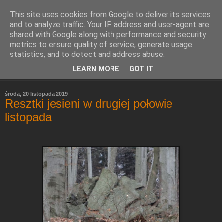
This site uses cookies from Google to deliver its services
Refleksje
and to analyze traffic. Your IP address and user-agent are
shared with Google along with performance and security
metrics to ensure quality of service, generate usage
Leszek Wieliczko
statistics, and to detect and address abuse.
LEARN MORE
GOT IT
▼
środa, 20 listopada 2019
Resztki jesieni w drugiej połowie
listopada