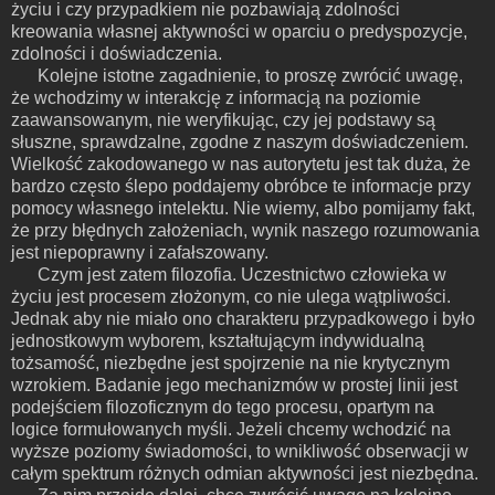
życiu i czy przypadkiem nie pozbawiają zdolności
kreowania własnej aktywności w oparciu o predyspozycje,
zdolności i doświadczenia.
Kolejne istotne zagadnienie, to proszę zwrócić uwagę,
że wchodzimy w interakcję z informacją na poziomie
zaawansowanym, nie weryfikując, czy jej podstawy są
słuszne, sprawdzalne, zgodne z naszym doświadczeniem.
Wielkość zakodowanego w nas autorytetu jest tak duża, że
bardzo często ślepo poddajemy obróbce te informacje przy
pomocy własnego intelektu. Nie wiemy, albo pomijamy fakt,
że przy błędnych założeniach, wynik naszego rozumowania
jest niepoprawny i zafałszowany.
Czym jest zatem filozofia. Uczestnictwo człowieka w
życiu jest procesem złożonym, co nie ulega wątpliwości.
Jednak aby nie miało ono charakteru przypadkowego i było
jednostkowym wyborem, kształtującym indywidualną
tożsamość, niezbędne jest spojrzenie na nie krytycznym
wzrokiem. Badanie jego mechanizmów w prostej linii jest
podejściem filozoficznym do tego procesu, opartym na
logice formułowanych myśli. Jeżeli chcemy wchodzić na
wyższe poziomy świadomości, to wnikliwość obserwacji w
całym spektrum różnych odmian aktywności jest niezbędna.