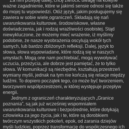
Za nim przejdę dalej, chcę zwrócić uwagę na kolejne
ważne zagadnienie, które w jakimś sensie odnosi się także
do mojej tu wypowiedzi. Otóż język, jakim posługujemy się
zawiera w sobie wiele
ograniczeń. Składają się nań
uwarunkowania kulturowe, środowiskowe, własne
doświadczenia, jak i rodzaj wrażliwości osobistej. Stąd
niewykluczone, że możemy mieć wrażenie, iż myślimy
podobnie, że nasze wyobrażenia oscylują wokół tych
samych, lub bardzo zbliżonych refleksji. Dalej, język to
słowa, słowa wypowiadane, które rodzą się w naszych
umysłach. Mogą one nam pochlebiać, mogą wywoływać
uczucia, przeżycia, ale dobrze jest pamiętać, że to tylko
słowa. W komunikacji są niezbędne, kształtują przestrzeń
wymiany myśli, jednak na tym nie kończą się relacje między
ludźmi. To dopiero początek tego, co może być tworzeniem,
tworzywem współprzestrzeni, w której występuje przepływ
energii.
Jednym z ograniczeń charakteryzujących „Granice
poznania”, są jak już wcześniej wspomniałem
uwarunkowania kulturowe i bezpośrednie, które dotykają
człowieka za jego życia, jak i te, które są dorobkiem
twórczym wszystkich pokoleń, epok, od zarania dziejów
myśli ludzkiej, poprzez transformację do współczesnego ich