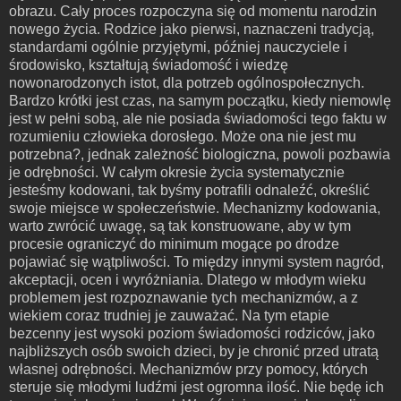
obrazu. Cały proces rozpoczyna się od momentu narodzin
nowego życia. Rodzice jako pierwsi, naznaczeni tradycją,
standardami ogólnie przyjętymi, później nauczyciele i
środowisko, kształtują świadomość i wiedzę
nowonarodzonych istot, dla potrzeb ogólnospołecznych.
Bardzo krótki jest czas, na samym początku, kiedy niemowlę
jest w pełni sobą, ale nie posiada świadomości tego faktu w
rozumieniu człowieka dorosłego. Może ona nie jest mu
potrzebna?, jednak zależność biologiczna, powoli pozbawia
je odrębności. W całym okresie życia systematycznie
jesteśmy kodowani, tak byśmy potrafili odnaleźć, określić
swoje miejsce w społeczeństwie. Mechanizmy kodowania,
warto zwrócić uwagę, są tak konstruowane, aby w tym
procesie ograniczyć do minimum mogące po drodze
pojawiać się wątpliwości. To między innymi system nagród,
akceptacji, ocen i wyróżniania. Dlatego w młodym wieku
problemem jest rozpoznawanie tych mechanizmów, a z
wiekiem coraz trudniej je zauważać. Na tym etapie
bezcenny jest wysoki poziom świadomości rodziców, jako
najbliższych osób swoich dzieci, by je chronić przed utratą
własnej odrębności. Mechanizmów przy pomocy, których
steruje się młodymi ludźmi jest ogromna ilość. Nie będę ich