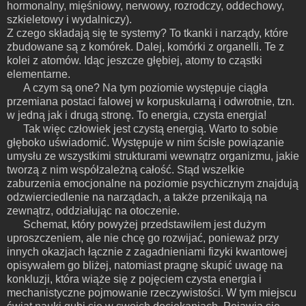
hormonalny, mięśniowy, nerwowy, rozrodczy, oddechowy,
szkieletowy i wydalniczy).
Z czego składają się te systemy?
To tkanki i narządy, które
zbudowane są z komórek. Dalej, komórki z organelli. Te z
kolei z atomów. Idąc jeszcze głębiej, atomy to cząstki
elementarne.
A czym są one? Na tym poziomie występuje ciągła
przemiana postaci falowej w korpuskularną i odwrotnie, tzn.
w jedną jak i drugą stronę.
T
o energia, czysta energia!
Tak więc człowiek jest czystą energią. Warto to sobie
głęboko uświadomić. Występuje w nim ścisłe powiązanie
umysłu ze wszystkimi strukturami wewnątrz organizmu, jakie
tworzą z nim współzależną całość. Stąd wszelkie
zaburzenia emocjonalne na poziomie psychicznym znajdują
odzwierciedlenie na narządach, a także przenikają na
zewnątrz, oddziałując na otoczenie.
Schemat, który powyżej przedstawiłem jest dużym
uproszczeniem, ale nie chcę go rozwijać, ponieważ przy
innych okazjach łącznie z zagadnieniami fizyki kwantowej
opisywałem go bliżej, natomiast pragnę skupić uwagę na
konkluzji, która wiąże się z pojęciem czysta energia i
mechanistyczne pojmowanie rzeczywistości. W tym miejscu