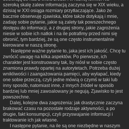
szeroką skalę zalew informacją zaczyna się w XIX wieku, a
dzisiaj w XXI osiąga rozmiary przytłaczające. Jako że
bacznie obserwuję zjawiska, które także dotykają i mnie,
zadaję sobie pytanie, jakie są zalety tak powszechnego
dostępu do informacji, a z drugiej strony, jakie zagrożenia
niesie w sobie ich natłok i na ile potrafimy przed nimi się
obronić, tym bardziej, że są one często instrumentalnie
kierowane w naszą stronę.
Następne ważne pytanie to, jaka jest ich jakość. Chcę tu
zwrócić uwagę na kilka aspektów. Po pierwsze, ich
charakter jest konstruowany tak, by niósł w sobie często
znamiona prawdy opartej na autorytetach. Potrzeba dużej
wnikliwości i zaangażowania pamięci, aby wyłapać, kiedy
one sobie przeczą, czyli jedne mówią o czymś w taki lub
inny sposób, natomiast inne, z innych źródeł w sposób
bardziej lub mniej zawoalowany je negują. Zjawisko to jest
powszechne.
Dalej, kolejne dwa zagrożenia: jak drastycznie zaczyna
brakować czasu na pozostałe rodzaje aktywności, a po
drugie, fakt konsumpcji, czyli przyswajanie informacji i
traktowanie ich jak własne.
I następne pytanie, na ile są one niezbędne w naszym