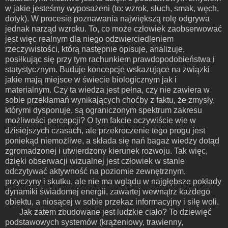
w jakie jesteśmy wyposażeni (to: wzrok, słuch, smak, węch,
dotyk). W procesie poznawania największą rolę odgrywa
jednak narząd wzroku. To, co może człowiek zaobserwować
jest więc realnym dla niego odzwierciedleniem
rzeczywistości, którą następnie opisuje, analizuje,
posiłkując się przy tym rachunkiem prawdopodobieństwa i
statystycznym. Buduje koncepcje wskazujące na związki
jakie mają miejsce w świecie biologicznym jak i
materialnym. Czy ta wiedza jest pełna, czy nie zawiera w
sobie przekłamań wynikających choćby z faktu, że zmysły,
którymi dysponuje, są ograniczonym spektrum zakresu
możliwości percepcji? O tym fakcie oczywiście wie w
dzisiejszych czasach, ale przekroczenie tego progu jest
poniekąd niemożliwe, a składa się nań bagaż wiedzy dotąd
zgromadzonej i utwierdzony kierunek rozwoju. Tak więc,
dzięki obserwacji wizualnej jest człowiek w stanie
odczytywać aktywność na poziomie zewnętrznym,
przyczyny i skutku, ale nie ma wglądu w najgłębsze pokłady
dynamiki świadomej energii, zawartej wewnątrz każdego
obiektu, a niosącej w sobie przekaz informacyjny i siłę woli.
Jak zatem zbudowane jest ludzkie ciało?
To dziewięć
podstawowych systemów (krążeniowy, trawienny,