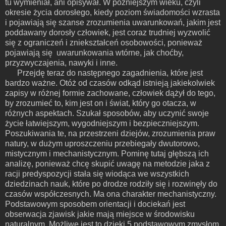
tu wymieniał, ani opisywał. W późniejszym wieku, czyli
okresie życia dorosłego, kiedy poziom świadomości wzrasta
i pojawiają się szanse zrozumienia uwarunkowań, jakim jest
poddawany dorosły człowiek, jest coraz trudniej wyzwolić
się z ograniczeń i zniekształceń osobowości, ponieważ
pojawiają się
uwarunkowania wtórne, jak choćby,
przyzwyczajenia, nawyki i inne.
Przejdę teraz do następnego zagadnienia, które jest
bardzo ważne. Otóż od czasów odkąd istnieją jakiekolwiek
zapisy w różnej formie zachowane, człowiek dążył do tego,
by zrozumieć to, kim jest on i świat, który go otacza, w
różnych aspektach. Szukał sposobów, aby uczynić swoje
życie łatwiejszym, wygodniejszym i bezpieczniejszym.
Poszukiwania te, na przestrzeni dziejów, zrozumienia praw
natury, w dużym uproszczeniu przebiegały dwutorowo,
mistycznym i mechanistycznym. Pominę tutaj głębszą ich
analizę, ponieważ chcę skupić uwagę na metodzie jaka z
racji predyspozycji stała się wiodąca we wszystkich
dziedzinach nauk, które po drodze rodziły się i rozwinęły do
czasów współczesnych. Ma ona charakter mechanistyczny.
Podstawowym sposobem orientacji i dociekań jest
obserwacja zjawisk jakie mają miejsce w środowisku
naturalnym. Możliwe jest to dzięki 5 podstawowym zmysłom