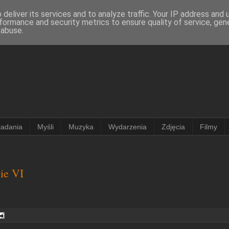
deliver its services and to analyze traffic. Your IP address and
formance and security metrics to ensure quality of service, ge
 abuse.
adania
Myśli
Muzyka
Wydarzenia
Zdjęcia
Filmy
nie VI