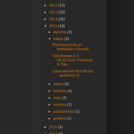
►
2012
(15)
►
2013
(25)
►
2014
(26)
▼
2015
(18)
►
stycznia
(3)
▼
lutego
(3)
Reminiscencje po
wykładzie o filozofii.
Sokołowsko A.D.
08.02.2015. Fundacja
In Situ
Laboratorium filozoficzne
- spotkanie VI
►
marca
(3)
►
kwietnia
(4)
►
maja
(2)
►
sierpnia
(1)
►
października
(1)
►
grudnia
(1)
►
2016
(4)