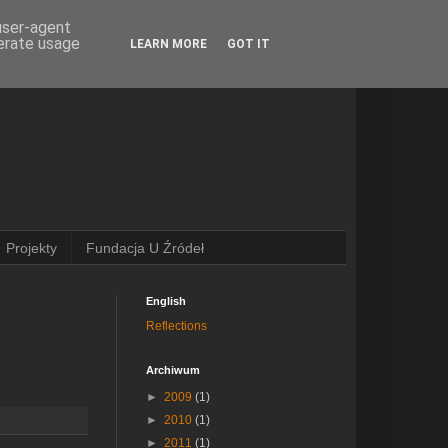
 user-agent
nerate usage
LEARN MORE
GOT IT
Projekty
Fundacja U Źródeł
English
Reflections
Archiwum
►
2009
(1)
►
2010
(1)
►
2011
(1)