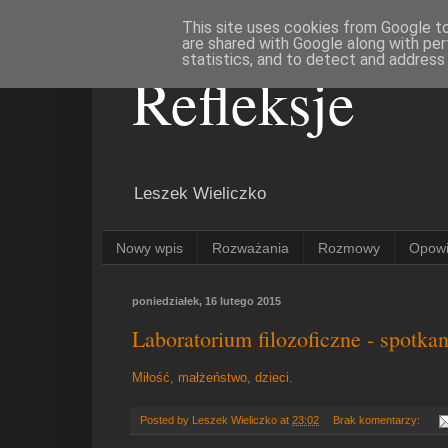
This site uses cookies from Google to 
are shared with Google along with per
statistics, and to detect and address
Refleksje
Leszek Wieliczko
Nowy wpis
Rozważania
Rozmowy
Opowi
poniedziałek, 16 lutego 2015
Laboratorium filozoficzne - spotka
Miłość, małżeństwo, dzieci.
Posted by
Leszek Wieliczko
at
23:02
Brak komentarzy: