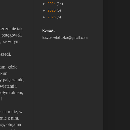
►
2024
(14)
►
2025
(5)
►
2026
(5)
zcze nie tak
Kontakt
ą potęgował,
leszek.wieliczko@gmail.com
ć, że w tym
szedł,
am, gdzie
tkim
 pajęcza nić,
wiatami i
 gołym okiem,
 i
e na mnie, w
mnie z nim.
y, obijania