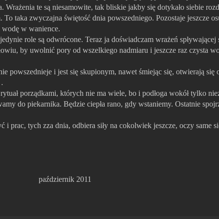
 Wrażenia te są niesamowite, tak bliskie jakby się dotykało siebie ro
. To taka zwyczajna świętość dnia powszedniego. Pozostaje jeszcze osu
m wodę w wanience.
jedynie role są odwrócone. Teraz ja doświadczam wrażeń spływającej 
owiu, by uwolnić pory od wszelkiego nadmiaru i jeszcze raz czysta wo
ie powszednieje i jest się skupionym, nawet śmiejąc się, otwierają się
o…
ytuał porządkami, których nie ma wiele, bo i podłoga wokół tylko nie
y do piekarnika. Będzie ciepła rano, gdy wstaniemy. Ostatnie spojr
 prac, tych zza dnia, odbiera siły na cokolwiek jeszcze, oczy same się
październik 2011