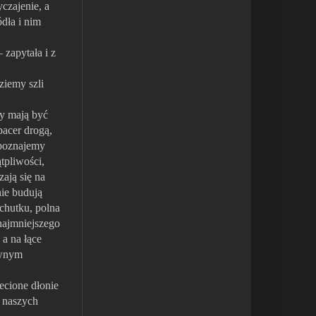
yczajenie, a
ódła i nim
 zapytała i z
ziemy szli
dy mają być
pacer drogą,
zpoznajemy
tpliwości,
ają się na
nie budują
ichutku, polna
najmniejszego
 a na łące
ewnym
ecione dłonie
e naszych