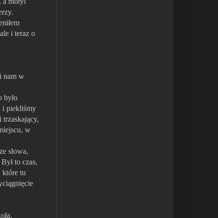
, a motyl
erzy.
eniłem
le i teraz o
li nam w
o było
 i piekliśmy
 trzaskający,
miejscu, w
ze słowa,
Był to czas,
które tu
yciągnięcie
oła.