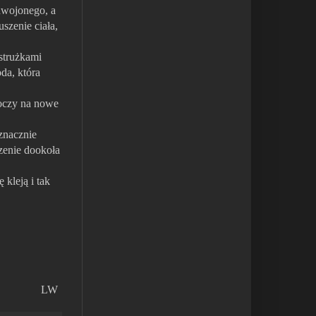
zdwojonego, a
szenie ciała,
strużkami
da, która
 oczy na nowe
znacznie
zenie dookoła
 kleją i tak
LW