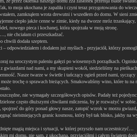
m, że przez okienka naszego domu zza zasłonek przebija blade światło
ak, to moja ukochana je zapaliła i czyni teraz przygotowania do wiecz
stałem, zamknąłem wrota drewutni i wszedłem do domu. W sieni zmi
emne ciepło jakże cenne w zimie, kiedy na dworze mróz trzaskający, a
deł, nowego pieca i kochanej, która spojrzała w moją stronę.
, nie chciałam ci przeszkadzać.
o chwili dodała szeptem.
i – odpowiedziałem i dodałem już myślach - przyjaciół, którzy pomog
j na uroczystym paleniu gałęzi po wiosennych porządkach. Ognisk
ę z gwiazdami nad nami, a my skupieni wokół, siedzieliśmy na pieńkach
ciemność. Nasze twarze w świetle i tańczący ogień przed nami, syczący i
może trochę o sprawach bieżących. Smakowaliśmy wino, które tu na 
stało.
zczędne, nie wymagały szczegółowych opisów. Padały też pojedync
ielone często dłuższymi chwilami milczenia, by je rozważyć w sobie. 
, spojrzeć do góry ponad głowy nasze, zatopić wzrok w morzu gwiazd, 
ięgnąć nieistniejących granic kosmosu, który był tak blisko, jakby na w
te magią miejsca i sytuacji, w której przyszło nam uczestniczyć…
 mi domu, nie sam, z ukochaną, przyjaciółmi i całym światem dook