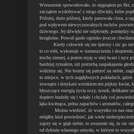
Wzruszenie spowodowało, że sięgnąłem po flet, z k
zacząłem wydobywać z niego dźwięki, które popłyn
Później, dużo później, kiedy panowała cisza, a og
pod wpływem niewyczuwalnych ruchów powietrza, za
dziwnego. Jej dźwięki nie odpłynęły, pomiędzy nam
bezgłośne. Powoli gasło ognisko jeszcze chwilam
Kiedy człowiek się nie śpieszy i nic go ni
to co robi, wykonuje w namaszczeniu i skupien
trochę zimnej, a potem myję w niej twarz i ręce p
bardziej rytuałem, niż potrzebą zaspakajania głod
widzimy się. Nie boimy się patrzeć na siebie, z
to miejsce, w tych najgłębszych pokładach, gdzie
zewnątrz i dotykam wzrokiem ten piękny kwiat, kt
błyszczące energią życia oczy, nosek, delikatne u
dopiero budziły się i witały i chciały coś powiedz
łąka kwitnąca, pełna zapachów i aromatów, całe
Można wiedzieć, że wszystko co nas otacz
mógłby ktoś powiedzieć, jak wiele niebezpieczeń
zajrzy się w głąb siebie, to zrozumie się, że nic 
od dyktatu własnego umysłu, w którym to wszystk