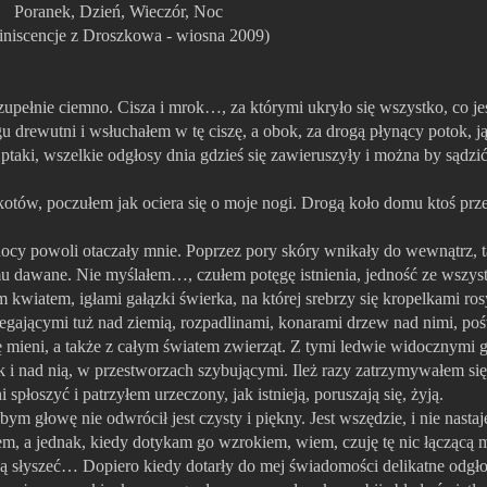
Poranek, Dzień, Wieczór, Noc
iniscencje z Droszkowa - wiosna 2009)
ełnie ciemno. Cisza i mrok…, za którymi ukryło się wszystko, co jes
u drewutni i wsłuchałem w tę ciszę, a obok, za drogą płynący potok, j
taki, wszelkie odgłosy dnia gdzieś się zawieruszyły i można by sądzi
tów, poczułem jak ociera się o moje nogi. Drogą koło domu ktoś prze
cy powoli otaczały mnie. Poprzez pory skóry wnikały do wewnątrz, t
 dawane. Nie myślałem…, czułem potęgę istnienia, jedność ze wszys
iatem, igłami gałązki świerka, na której srebrzy się kropelkami rosy
egającymi tuż nad ziemią, rozpadlinami, konarami drzew nad nimi, poś
ię mieni, a także z całym światem zwierząt. Z tymi ledwie widocznymi
ak i nad nią, w przestworzach szybującymi. Ileż razy zatrzymywałem się
płoszyć i patrzyłem urzeczony, jak istnieją, poruszają się, żyją.
głowę nie odwrócił jest czysty i piękny. Jest wszędzie, i nie nastaj
stem, a jednak, kiedy dotykam go wzrokiem, wiem, czuję tę nic łączącą 
 słyszeć… Dopiero kiedy dotarły do mej świadomości delikatne odgłos