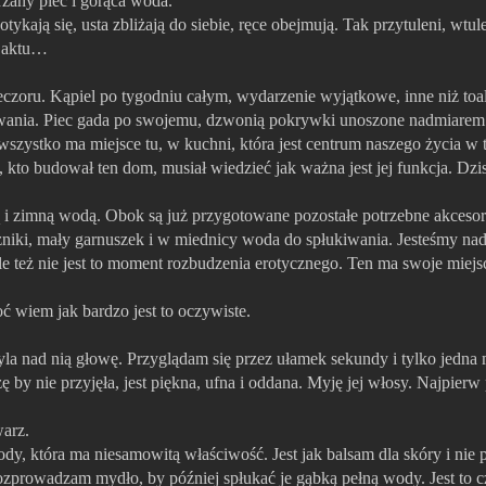
zany piec i gorąca woda.
ykają się, usta zbliżają do siebie, ręce obejmują. Tak przytuleni, wtul
go aktu…
eczoru. Kąpiel po tygodniu całym, wydarzenie wyjątkowe, inne niż toa
owania. Piec gada po swojemu, dzwonią pokrywki unoszone nadmiarem
wszystko ma miejsce tu, w kuchni, która jest centrum naszego życia w
ś, kto budował ten dom, musiał wiedzieć jak ważna jest jej funkcja. Dzi
 i zimną wodą. Obok są już przygotowane pozostałe potrzebne akcesor
czniki, mały garnuszek i w miednicy woda do spłukiwania. Jesteśmy na
 ale też nie jest to moment rozbudzenia erotycznego. Ten ma swoje miejs
ć wiem jak bardzo jest to oczywiste.
la nad nią głowę. Przyglądam się przez ułamek sekundy i tylko jedna 
zę by nie przyjęła, jest piękna, ufna i oddana. Myję jej włosy. Najpier
warz.
dy, która ma niesamowitą właściwość. Jest jak balsam dla skóry i nie p
rozprowadzam mydło, by później spłukać je gąbką pełną wody. Jest to c