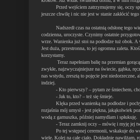
kroków. Już widać światełka domu, a w nim rozgr
Przed wejściem zatrzymujemy się, oczy spot
jeszcze chwilę i nic nie jest w stanie zakłócić te
Nadszedł czas na ostatnią odsłonę tego wi
codzienna, uroczyste. Czynimy ostatnie przygot
wrze. Wanienka już stoi na podłodze tuż obok. A 
Jest duża, przestronna, to jej ogromna zaleta. Kto
korzystamy.
Teraz napełniam balię na przemian gorącą
zwykłe, najzwyczajniejsze na świecie, gąbka, rę
nas wstydu, zresztą to pojęcie jest niedorzeczne,
indziej.
- Kto pierwszy? – pytam ze śmiechem, cho
- Jak to, kto? – też się śmieje.
Klęka przed wanienką na podłodze i pochy
rozjaśnia mój umysł - jest piękna, jakąkolwiek po
wodą z garnuszka, później namydlam i spłukuję.
- Teraz zamknij oczy – mówię i myję jej t
Po tej wstępnej ceremonii, wskakuje do wo
wiele. Kolej na całe ciało. Dokładnie nawilżam, 