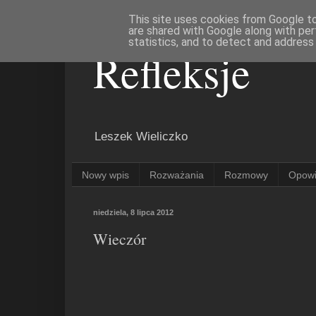
This site uses cookies from Google to 
are shared with Google along with per
statistics, and to detect and address
Refleksje
Leszek Wieliczko
Nowy wpis
Rozważania
Rozmowy
Opowi
niedziela, 8 lipca 2012
Wieczór