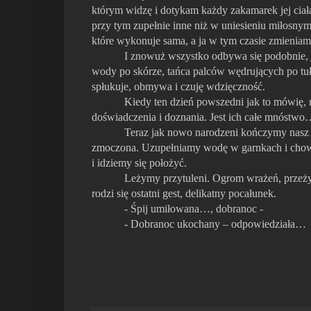
którym widzę i dotykam każdy zakamarek jej ciała.
przy tym zupełnie inne niż w uniesieniu miłosnym
które wykonuje sama, a ja w tym czasie zmienia
I znowuż wszystko odbywa się podobnie, 
wody po skórze, tańca palców wędrujących po tuł
spłukuje, obmywa i czuję wdzięczność.
Kiedy ten dzień powszedni jak to mówię, n
doświadczenia i doznania. Jest ich całe mnóstw
Teraz jak nowo narodzeni kończymy nasz r
zmoczona. Uzupełniamy wodę w garnkach i chowam
i idziemy się położyć.
Leżymy przytuleni. Ogrom wrażeń, przeżyć i
rodzi się ostatni gest, delikatny pocałunek.
- Śpij umiłowana…, dobranoc -
- Dobranoc ukochany – odpowiedziała…