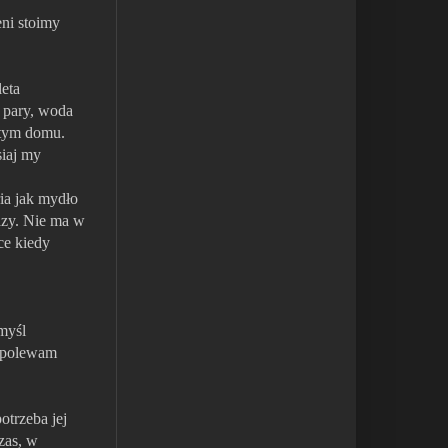
eni stoimy
leta
 pary, woda
 tym domu.
siaj my
ia jak mydło
dzy. Nie ma w
ce kiedy
myśl
w polewam
otrzeba jej
zas, w