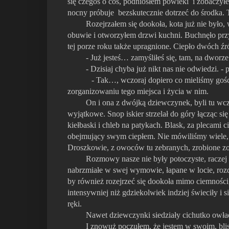
się czegoś o coś, podniosłem powieki i zobaczyłe
nocny próbuje bezskutecznie dotrzeć do środka. T
Rozejrzałem się dookoła, kota już nie było, w
obuwie i otworzyłem drzwi kuchni. Buchnęło przyj
tej porze roku także upragnione. Ciepło dwóch źró
- Już jesteś… zamyśliłeś się, tam, na dworze…
- Dzisiaj chyba już nikt nas nie odwiedzi. - p
- Tak…, wczoraj dopiero co mieliśmy gośc
zorganizowaniu tego miejsca i życia w nim.
On i ona z dwójką dziewczynek, byli tu wczora
wyjątkowe. Snop iskier strzelał do góry łącząc si
kiełbaski i chleb na patykach. Blask, za plecami 
obejmujący swym ciepłem. Nie mówiliśmy wiele, 
Droszkowie, z owoców tu zebranych, zrobione zo
Rozmowy nasze nie były potoczyste, raczej os
nabrzmiałe w swej wymowie, łapane w locie, rozdz
by również rozejrzeć się dookoła mimo ciemności
intensywniej niż gdziekolwiek indziej świeciły i s
ręki.
Nawet dziewczynki siedziały cichutko owładnię
I znowuż poczułem, że jestem w swoim, bliskim