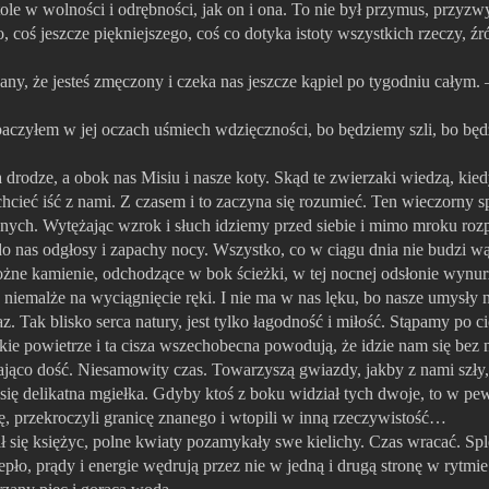
tole w wolności i odrębności, jak on i ona. To nie był przymus, przyzw
, coś jeszcze piękniejszego, coś co dotyka istoty wszystkich rzeczy, źr
ny, że jesteś zmęczony i czeka nas jeszcze kąpiel po tygodniu całym. –
baczyłem w jej oczach uśmiech wdzięczności, bo będziemy szli, bo będ
a drodze, a obok nas Misiu i nasze koty. Skąd te zwierzaki wiedzą, kie
hcieć iść z nami. Z czasem i to zaczyna się rozumieć. Ten wieczorny s
nnych. Wytężając wzrok i słuch idziemy przed siebie i mimo mroku ro
do nas odgłosy i zapachy nocy. Wszystko, co w ciągu dnia nie budzi wą
rożne kamienie, odchodzące w bok ścieżki, w tej nocnej odsłonie wynurz
 niemalże na wyciągnięcie ręki. I nie ma w nas lęku, bo nasze umysły 
 Tak blisko serca natury, jest tylko łagodność i miłość. Stąpamy po c
ie powietrze i ta cisza wszechobecna powodują, że idzie nam się bez 
zająco dość. Niesamowity czas. Towarzyszą gwiazdy, jakby z nami szły,
się delikatna mgiełka. Gdyby ktoś z boku widział tych dwoje, to w p
ię, przekroczyli granicę znanego i wtopili w inną rzeczywistość…
ł się księżyc, polne kwiaty pozamykały swe kielichy. Czas wracać. Spl
pło, prądy i energie wędrują przez nie w jedną i drugą stronę w rytmi