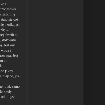
dko i
t nie mówił.
owierzchnią
tało się coś
ię i znikając,
rdziej…
ej chwili to,
u, dolewam
ą. Jest ona
ą wodę i
nowaga. Jest
am na
ła,
one jakby
łniające, jak
e. I tak samo
le kiedy
ę od umysłu,