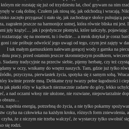
tórym nie rozstaję się już od trzydziestu lat, choć grywam na nim rza
ęły w całą dolinę. Czułem jak niosą się, jak odchodzą i wracają. Nik
nisko zaczęło przygasać i stało się, jak zachodzące słońce pulsującą p
grałem jeszcze na harmonijce ustnej, która równie bliska mi jest. I s
i jęły krążyć… jak i pojedyncze płomyki, które tańczyły, pojawiając s
i rozżarzając się na moment, tu i ówdzie… a mrok dotykał je coraz ba
e goni i nie próbuje odwrócić jego uwagi od tego, czym jest zajęty w dan
iu. I tak małym garnuszkiem nalewam gorącej wody z garnka na piec
o dniu pracy, przed ostatnim jeszcze skromniejszym posiłkiem, wieczerz
u. Siadamy tradycyjnie na przeciw siebie, pijemy herbatę, czy też czyst
aglądamy w oczy, wnikamy do wnętrz naszych. Tam, gdzie już tylko rów
 źródło, przyczyna, pierwiastek życia, spotyka się z samym sobą. Wrac
óry kwitnie przede mną. Delikatne rysy twarzy pełne łagodności i ciep
sta jak płatki róży w kącikach nieznacznie zadarte do góry, lekko uchyl
ieć, a nad oczami włosy nie ułożone, nie rozwiane, niepowtarzalnie dope
go obrazu…
a, napełnia energią, potrzebną do życia, a nie tylko pokarmy spożywan
stw czyha na człowieka na każdym kroku, różnych form zniewolenia, a
nie czyha, że z niczym nie trzeba walczyć, że wystarczy tylko uwolnić si
o się rodzi.