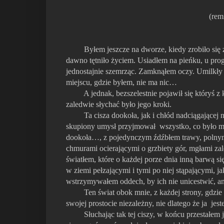
(rem
Byłem jeszcze na dworze, kiedy zrobiło się zup
dawno tętniło życiem. Usiadłem na pieńku, u prog
jednostajnie szemrząc. Zamknąłem oczy. Umilkły p
miejscu, gdzie byłem, nie ma nic…
A jednak, bezszelestnie pojawił się któryś z ko
zaledwie słychać było jego kroki.
Ta cisza dookoła, jak i chłód nadciągającej no
skupiony umysł przyjmował wszystko, co było mu
dookoła…, z pojedynczym źdźbłem trawy, polnym kw
chmurami ocierającymi o grzbiety gór, mgłami zal
światłem, które o każdej porze dnia inną barwą s
w ziemi pełzającymi i tymi po niej stąpającymi, j
wstrzymywałem oddech, by ich nie unicestwić, ani s
Ten świat obok mnie, z każdej strony, gdzie bym 
swojej prostocie niezależny, nie dlatego że ja je
Słuchając tak tej ciszy, w końcu przestałem ją