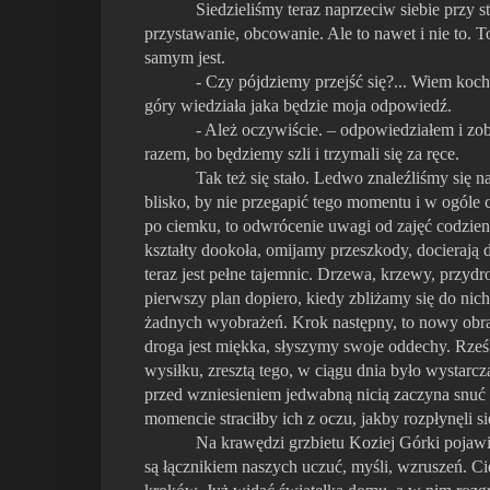
Siedzieliśmy teraz naprzeciw siebie przy s
przystawanie, obcowanie. Ale to nawet i nie to. To
samym jest.
- Czy pójdziemy przejść się?... Wiem kocha
góry wiedziała jaka będzie moja odpowiedź.
- Ależ oczywiście. – odpowiedziałem i zo
razem, bo będziemy szli i trzymali się za ręce.
Tak też się stało. Ledwo znaleźliśmy się n
blisko, by nie przegapić tego momentu i w ogóle c
po ciemku, to odwrócenie uwagi od zajęć codzie
kształty dookoła, omijamy przeszkody, docierają 
teraz jest pełne tajemnic. Drzewa, krzewy, przyd
pierwszy plan dopiero, kiedy zbliżamy się do nich
żadnych wyobrażeń. Krok następny, to nowy obraz.
droga jest miękka, słyszymy swoje oddechy. Rześk
wysiłku, zresztą tego, w ciągu dnia było wystarc
przed wzniesieniem jedwabną nicią zaczyna snuć 
momencie straciłby ich z oczu, jakby rozpłynęli s
Na krawędzi grzbietu Koziej Górki pojawi
są łącznikiem naszych uczuć, myśli, wzruszeń. Cie