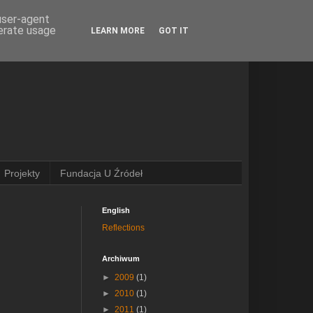
 user-agent
nerate usage
LEARN MORE
GOT IT
Projekty
Fundacja U Źródeł
English
Reflections
Archiwum
►
2009
(1)
►
2010
(1)
►
2011
(1)