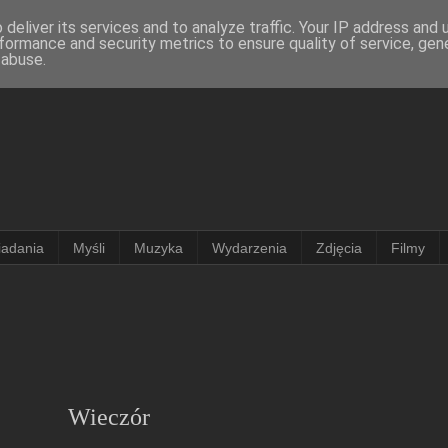
deliver its services and to analyze traffic. Your IP address and
formance and security metrics to ensure quality of service, ge
 abuse.
adania
Myśli
Muzyka
Wydarzenia
Zdjęcia
Filmy
Wieczór