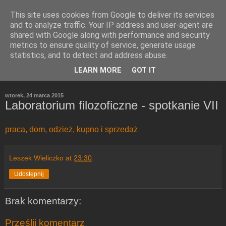
This site uses cookies from Google to deliver its services
Refleksje
and to analyze traffic. Your IP address and user-agent are
shared with Google along with performance and security
metrics to ensure quality of service, generate usage
Leszek Wieliczko
statistics, and to detect and address abuse.
LEARN MORE
GOT IT
▼
wtorek, 24 marca 2015
Laboratorium filozoficzne - spotkanie VII
praca, dom, odzież, kupno i sprzedaż
Leszek Wieliczko
at
23:30
Udostępnij
Brak komentarzy:
Prześlij komentarz